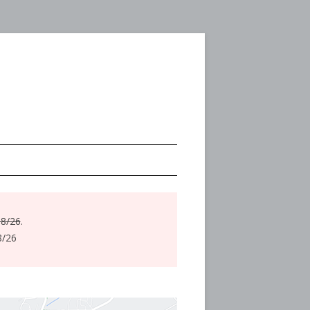
08/26
.
8/26