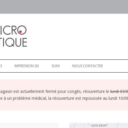
e sur Lorient et ses environs.
matique
Aller
au
S
IMPRESSION 3D
SUIVI
NOUS CONTACTER
contenu
agasin est actuellement fermé pour congés, réouverture le
lundi 03/
te à un problème médical, la réouverture est repoussée au lundi 10/0